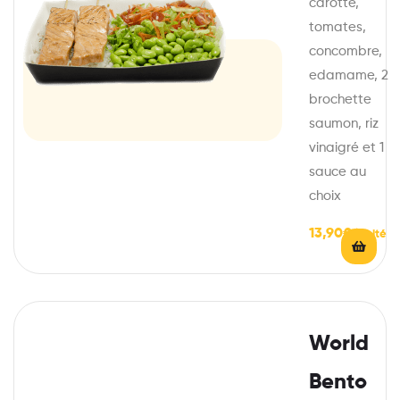
carotte,
tomates,
concombre,
edamame, 2
brochette
saumon, riz
vinaigré et 1
sauce au
choix
13,90
€
World
Bento