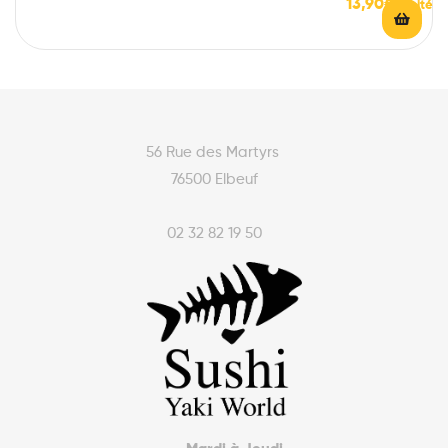
13,90
€
56 Rue des Martyrs
76500 Elbeuf
02 32 82 19 50