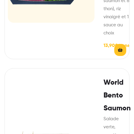
saumon et 6
thon), riz
vinaigré et 1
sauce au
choix
13,90
€
World
Bento
Saumon
Salade
verte,