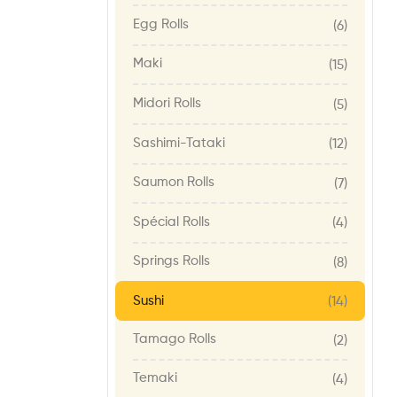
Egg Rolls
(6)
Maki
(15)
Midori Rolls
(5)
Sashimi-Tataki
(12)
Saumon Rolls
(7)
Spécial Rolls
(4)
Springs Rolls
(8)
Sushi
(14)
Tamago Rolls
(2)
Temaki
(4)