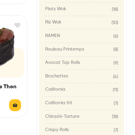
Plats Wok
(18)
Riz Wok
(10)
RAMEN
(6)
Rouleau Printemps
(8)
Avocat Top Rolls
(9)
Brochettes
(4)
re Thon
California
(11)
California frit
(7)
Chirashi-Tartare
(18)
Crispy Rolls
(7)