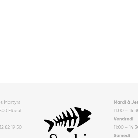
es Martyrs
Mardi à Je
500 Elbeuf
11:00 – 14:
Vendredi
32 82 19 50
11:00 – 14:
Samedi