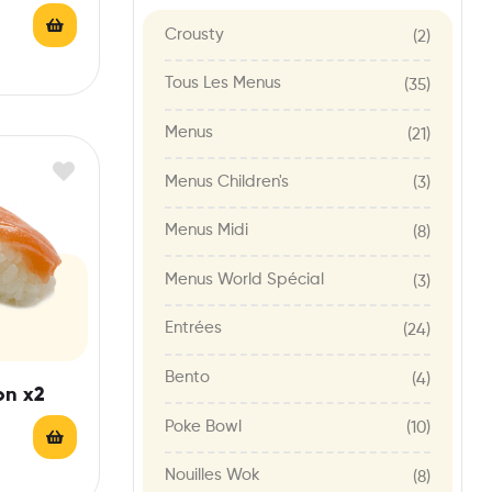
Crousty
(2)
Tous Les Menus
(35)
Menus
(21)
Menus Children's
(3)
Menus Midi
(8)
Menus World Spécial
(3)
Entrées
(24)
Bento
(4)
on x2
Poke Bowl
(10)
Nouilles Wok
(8)