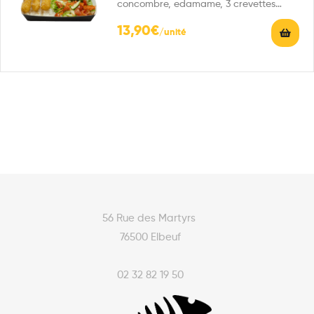
concombre, edamame, 3 crevettes
tempura, riz vinaigré et 1 sauce au…
13,90
€
56 Rue des Martyrs
76500 Elbeuf
02 32 82 19 50