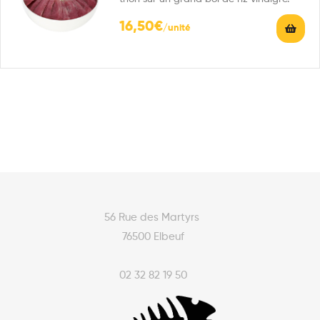
16,50
€
56 Rue des Martyrs
76500 Elbeuf
02 32 82 19 50