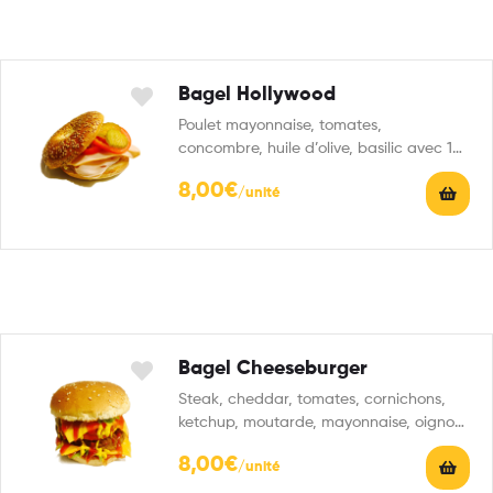
Bagel Hollywood
Poulet mayonnaise, tomates,
concombre, huile d’olive, basilic avec 1
boisson 33 cl au choix
8,00
€
Bagel Cheeseburger
Steak, cheddar, tomates, cornichons,
ketchup, moutarde, mayonnaise, oignons
frits avec 1 boisson 33 cl au…
8,00
€