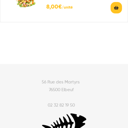
boisson 33 cl au choix
8,00
€
56 Rue des Martyrs
76500 Elbeuf
02 32 82 19 50