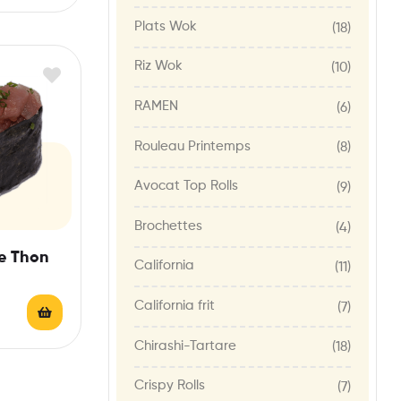
Plats Wok
(18)
Riz Wok
(10)
RAMEN
(6)
Rouleau Printemps
(8)
Avocat Top Rolls
(9)
Brochettes
(4)
re Thon
California
(11)
California frit
(7)
Chirashi-Tartare
(18)
Crispy Rolls
(7)