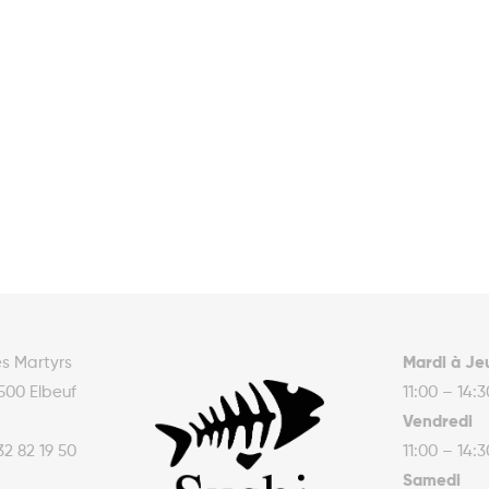
es Martyrs
Mardi à Je
500 Elbeuf
11:00 – 14:
Vendredi
32 82 19 50
11:00 – 14:
Samedi