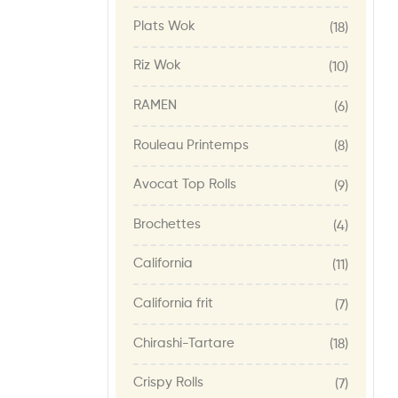
Plats Wok
(18)
Riz Wok
(10)
RAMEN
(6)
Rouleau Printemps
(8)
Avocat Top Rolls
(9)
Brochettes
(4)
California
(11)
California frit
(7)
Chirashi-Tartare
(18)
Crispy Rolls
(7)