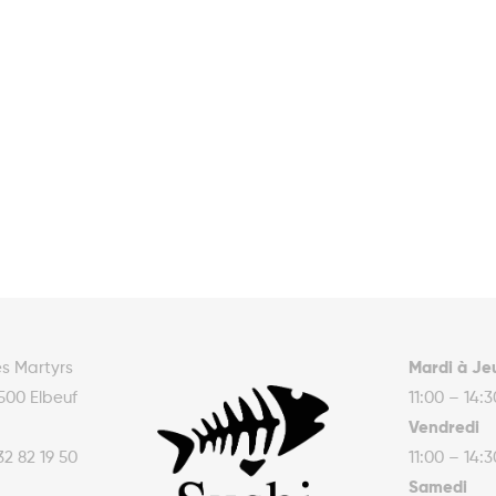
es Martyrs
Mardi à Je
500 Elbeuf
11:00 – 14:
Vendredi
32 82 19 50
11:00 – 14:
Samedi