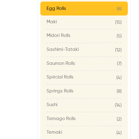
Egg Rolls
(6)
Maki
(15)
Midori Rolls
(5)
Sashimi-Tataki
(12)
Saumon Rolls
(7)
Spécial Rolls
(4)
Springs Rolls
(8)
Sushi
(14)
Tamago Rolls
(2)
Temaki
(4)