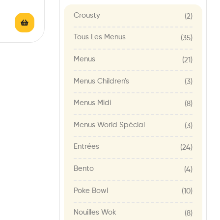
Crousty
(2)
Tous Les Menus
(35)
Menus
(21)
Menus Children's
(3)
Menus Midi
(8)
Menus World Spécial
(3)
Entrées
(24)
Bento
(4)
Poke Bowl
(10)
Nouilles Wok
(8)