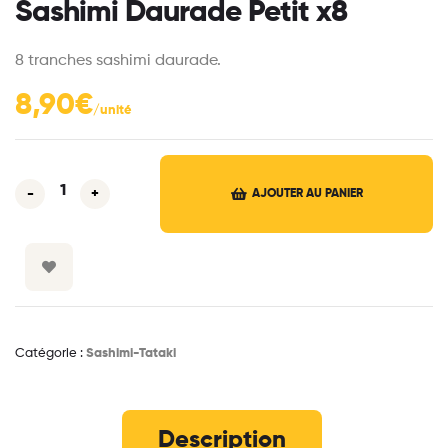
Sashimi Daurade Petit x8
8 tranches sashimi daurade.
8,90
€
-
+
AJOUTER AU PANIER
Catégorie :
Sashimi-Tataki
Description