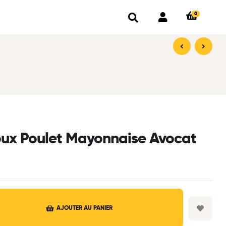
0
5,60
9,90
€
€
ux Poulet Mayonnaise Avocat
AJOUTER AU PANIER