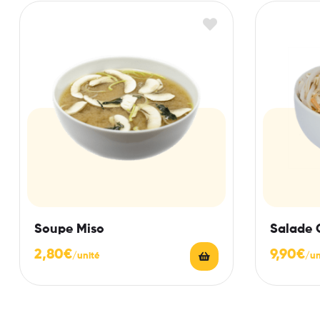
Soupe Miso
Salade 
2,80
€
9,90
€