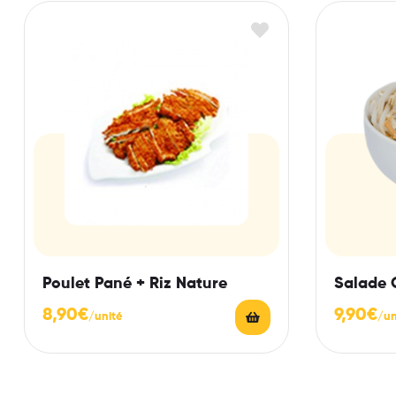
Poulet Pané + Riz Nature
Salade 
8,90
€
9,90
€