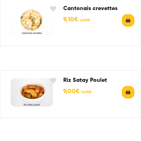
Cantonais crevettes
9,10
€
Riz Satay Poulet
9,00
€