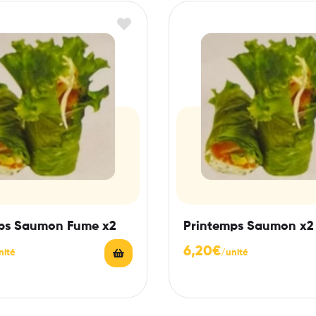
ps Saumon Fume x2
Printemps Saumon x2
6,20
€