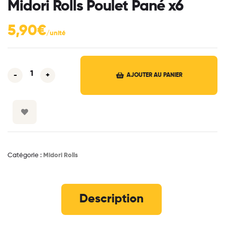
Midori Rolls Poulet Pané x6
5,90
€
-
+
AJOUTER AU PANIER
Catégorie :
Midori Rolls
Description