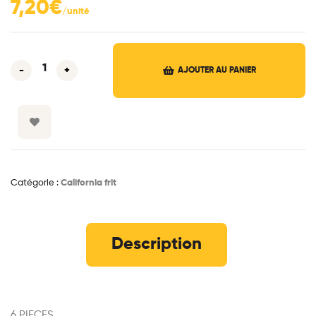
7,20
€
-
+
AJOUTER AU PANIER
Catégorie :
California frit
Description
6 PIECES