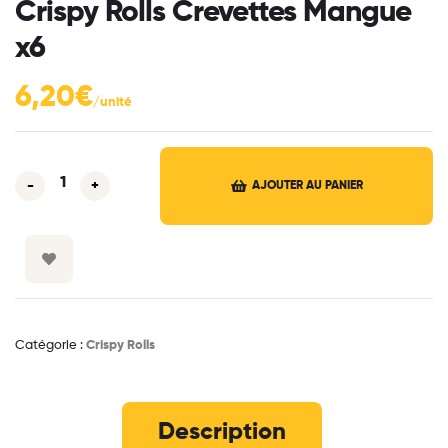
Crispy Rolls Crevettes Mangue
x6
6,20
€
-
+
AJOUTER AU PANIER
Catégorie :
Crispy Rolls
Description