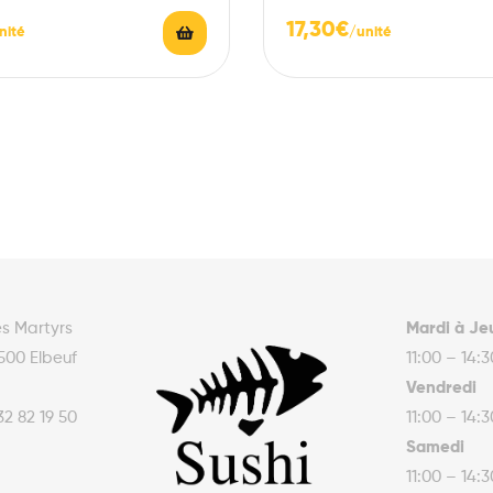
vinaigre.
17,30
€
es Martyrs
Mardi à Je
500 Elbeuf
11:00 – 14:
Vendredi
32 82 19 50
11:00 – 14:
Samedi
11:00 – 14: