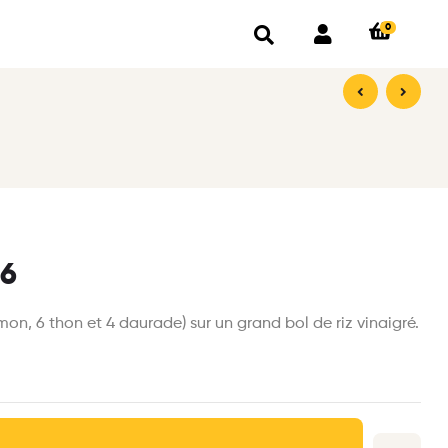
0
13,00
8,00
€
€
16
mon, 6 thon et 4 daurade) sur un grand bol de riz vinaigré.