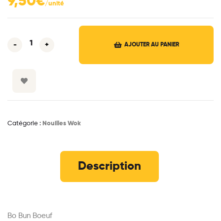
9,50
€
-
+
AJOUTER AU PANIER
Catégorie :
Nouilles Wok
Description
Bo Bun Boeuf