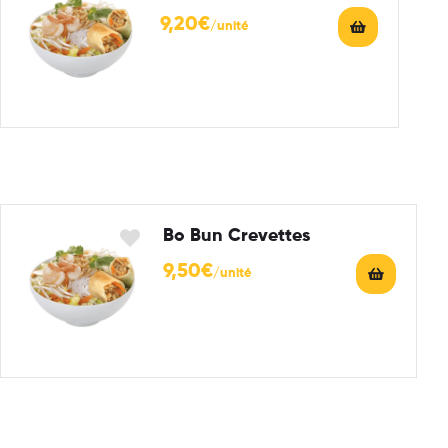
9,20
€
Bo Bun Crevettes
9,50
€