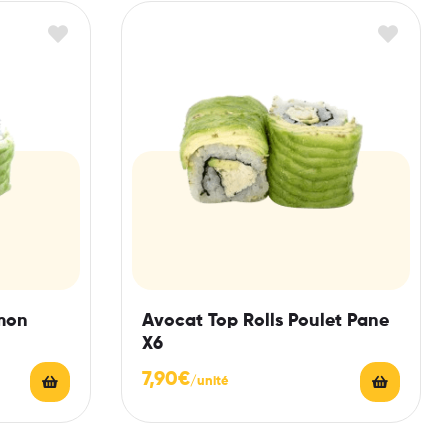
mon
Avocat Top Rolls Poulet Pane
X6
7,90
€