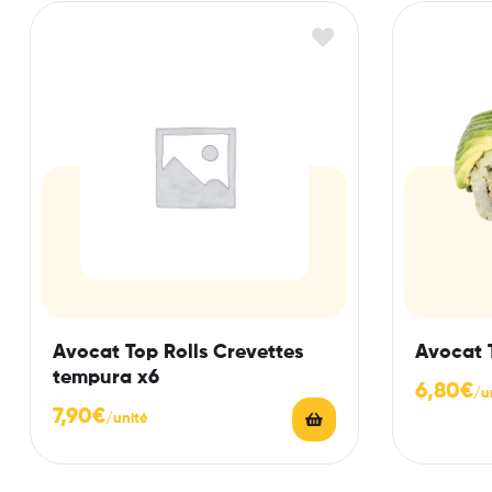
Avocat Top Rolls Crevettes
Avocat 
tempura x6
6,80
€
7,90
€